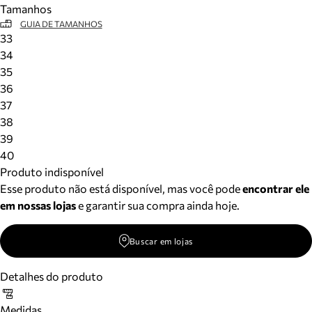
Tamanhos
Meus pedidos
GUIA DE TAMANHOS
Acompanhe seus pedidos e solicite devoluções.
33
34
35
36
37
38
39
40
Produto indisponível
Esse produto não está disponível, mas você pode
encontrar ele
em nossas lojas
e garantir sua compra ainda hoje.
Buscar em lojas
Detalhes do produto
Medidas