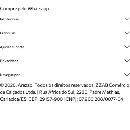
Compre pelo Whatsapp
Institucional
Sobre A Marca
Franquias
Cashback
Trabalhe Conosco
Multimarcas
Ajuda e suporte
Venda Corporativa
Plano de Negócio
Sustentabilidade
Seja Franqueado
Central de Atendimento
Privacidade
Mapa do Site
Cadastro
Benefícios
Entrega
Termos de Uso
Navegue por
Inverno
Meus Pedidos
Politica e Privacidade
Mundo Arezzo
Trocas e Devoluções
Sapatos
©
2026
, Arezzo. Todos os direitos reservados.
ZZAB Comércio
Cartão Presente
Bolsas
de Calçados Ltda. | Rua África do Sul, 2280. Padre Mathias,
Localizador de lojas
Scarpins
Cariacica/ES. CEP: 29157-900 | CNPJ: 07.900.208/0077-04
Sapatilhas
Mocassins
Tênis
Sandálias