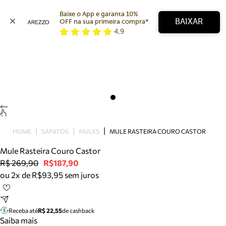
Baixe o App e garanta 10% 
BAIXAR
OFF na sua primeira compra* 
4,9
Arezzo
Favoritos
categorias sugeridas
Buscar produtos
Bota
Papete
Scarpin
Mocassim
Bolsa
HOME
SAPATOS
MULES
MULE RASTEIRA COURO CASTOR
Sapatilha
Mule Rasteira Couro Castor
Tamanco
R$ 269,90
R$187,90
Tênis
ou 2x de R$93,95 sem juros
Mule
Rasteira
Precisa de ajuda?
Tire dúvidas sobre pedidos, devoluções e mais.
Receba até
R$ 22,55
de cashback
Saiba mais