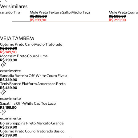
Ver similares
ranzido Tira
Mule Preta Textura Salto Médio Taça
Mule Preta Couro
R$ 399,90
R$ 599,90
R$ 199,90
R$ 299,90
VEJA TAMBÉM
Coturno Preto Cano Medio Tratorado
R$ 299,90
R$ 149,90
Mocassim Preto Couro Luma
R$ 299,90
experimente
Sandalia Rasteira Off-White Couro Fivela
R$ 359,90
Tenis Branco Flatform Amarracao Preto
R$ 459,90
experimente
Sapatilha Off-White Cap Toe Laco
R$ 199,90
experimente
Bolsa Shopping Preto Mercato Grande
R$ 329,90
Coturno Preto Couro Tratorado Basico
R$ 399,90