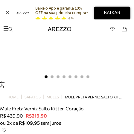
Baixe o App e garanta 10% 
BAIXAR
OFF na sua primeira compra* 
4,9
Arezzo
Favoritos
categorias sugeridas
Buscar produtos
Bota
Papete
Scarpin
Mocassim
Bolsa
Sapatilha
Tamanco
M
ULE PRETA VERNIZ SALTO KITTEN CORAÇÃO
Tênis
HOME
SAPATOS
MULES
Mule
Mule Preta Verniz Salto Kitten Coração
Rasteira
R$ 439,90
R$219,90
Precisa de ajuda?
ou 2x de R$109,95 sem juros
Tire dúvidas sobre pedidos, devoluções e mais.