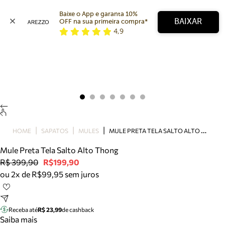
Baixe o App e garanta 10% 
BAIXAR
OFF na sua primeira compra* 
4,9
Arezzo
Favoritos
categorias sugeridas
Buscar produtos
Bota
Papete
Scarpin
Mocassim
Bolsa
M
ULE PRETA TELA SALTO ALTO THONG
HOME
SAPATOS
MULES
Sapatilha
Mule Preta Tela Salto Alto Thong
Tamanco
R$ 399,90
R$199,90
Tênis
ou 2x de R$99,95 sem juros
Mule
Rasteira
Precisa de ajuda?
Tire dúvidas sobre pedidos, devoluções e mais.
Receba até
R$ 23,99
de cashback
Saiba mais