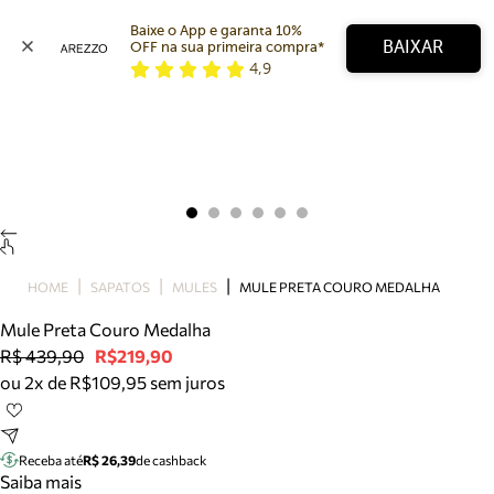
Baixe o App e garanta 10% 
BAIXAR
OFF na sua primeira compra* 
4,9
Arezzo
Favoritos
categorias sugeridas
Buscar produtos
Bota
Papete
Scarpin
Mocassim
Bolsa
HOME
SAPATOS
MULES
MULE PRETA COURO MEDALHA
Sapatilha
Mule Preta Couro Medalha
Tamanco
R$ 439,90
R$219,90
Tênis
ou 2x de R$109,95 sem juros
Mule
Rasteira
Precisa de ajuda?
Tire dúvidas sobre pedidos, devoluções e mais.
Receba até
R$ 26,39
de cashback
Saiba mais