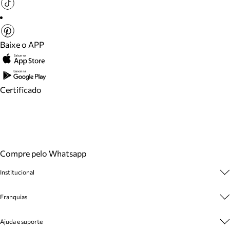
Baixe o APP
Certificado
Compre pelo Whatsapp
Institucional
Sobre A Marca
Franquias
Cashback
Trabalhe Conosco
Multimarcas
Ajuda e suporte
Venda Corporativa
Plano de Negócio