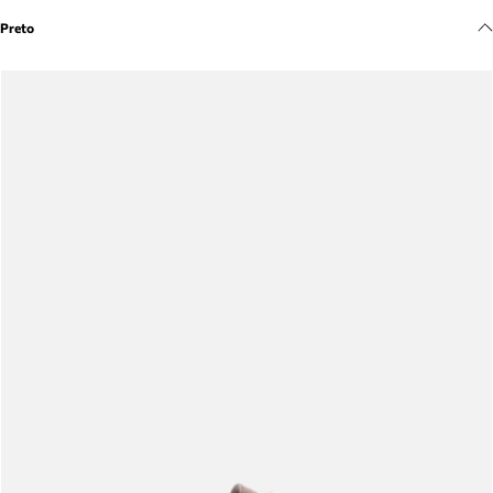
Meus pedidos
Preto
Acompanhe seus pedidos e solicite devoluções.