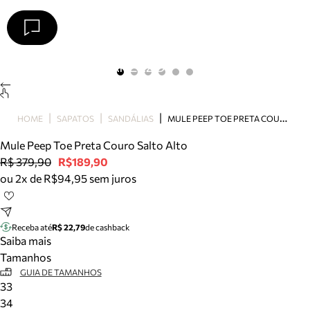
Arezzo
Favoritos
categorias sugeridas
Buscar produtos
Bota
M
ULE PEEP TOE PRETA COURO SALTO ALTO
HOME
SAPATOS
SANDÁLIAS
Papete
Scarpin
Mule Peep Toe Preta Couro Salto Alto
Mocassim
R$ 379,90
R$189,90
Bolsa
ou 2x de R$94,95 sem juros
Sapatilha
Tamanco
Tênis
Receba até
R$ 22,79
de cashback
Mule
Saiba mais
Rasteira
Tamanhos
Precisa de ajuda?
GUIA DE TAMANHOS
33
Tire dúvidas sobre pedidos, devoluções e mais.
34