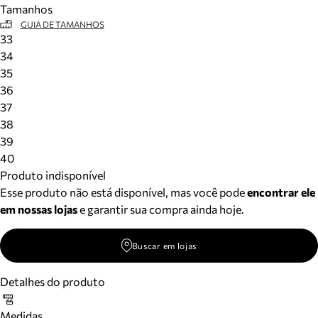
Tamanhos
Meus pedidos
GUIA DE TAMANHOS
Acompanhe seus pedidos e solicite devoluções.
33
34
35
36
37
38
39
40
Produto indisponível
Esse produto não está disponível, mas você pode
encontrar ele
em nossas lojas
e garantir sua compra ainda hoje.
Buscar em lojas
Detalhes do produto
Medidas