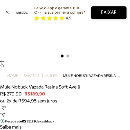
Baixe o App e garanta 10% 
BAIXAR
OFF na sua primeira compra* 
4,9
Arezzo
Favoritos
categorias sugeridas
Buscar produtos
Bota
Papete
Scarpin
Mocassim
Bolsa
M
ULE NOBUCK VAZADA RESINA SOFT AVELÃ
HOME
SAPATOS
MULES
Sapatilha
Mule Nobuck Vazada Resina Soft Avelã
Tamanco
R$ 279,90
R$189,90
Tênis
ou 2x de R$94,95 sem juros
Mule
Rasteira
Precisa de ajuda?
Tire dúvidas sobre pedidos, devoluções e mais.
Receba até
R$ 22,79
de cashback
Saiba mais