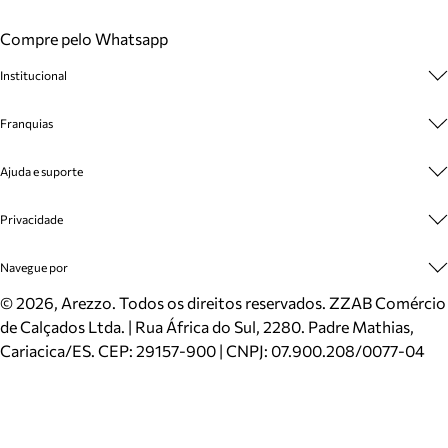
Compre pelo Whatsapp
Institucional
Sobre A Marca
Franquias
Cashback
Trabalhe Conosco
Multimarcas
Ajuda e suporte
Venda Corporativa
Plano de Negócio
Sustentabilidade
Seja Franqueado
Central de Atendimento
Privacidade
Mapa do Site
Cadastro
Benefícios
Entrega
Termos de Uso
Navegue por
Inverno
Meus Pedidos
Politica e Privacidade
Mundo Arezzo
Trocas e Devoluções
Sapatos
©
2026
, Arezzo. Todos os direitos reservados.
ZZAB Comércio
Cartão Presente
Bolsas
de Calçados Ltda. | Rua África do Sul, 2280. Padre Mathias,
Localizador de lojas
Scarpins
Cariacica/ES. CEP: 29157-900 | CNPJ: 07.900.208/0077-04
Sapatilhas
Mocassins
Tênis
Sandálias