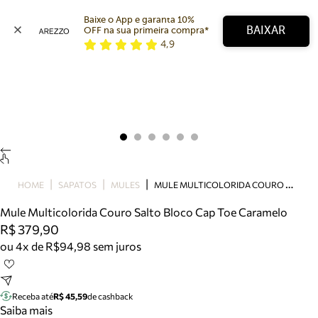
Baixe o App e garanta 10% 
BAIXAR
OFF na sua primeira compra* 
4,9
Arezzo
Favoritos
categorias sugeridas
Buscar produtos
Bota
Papete
Scarpin
Mocassim
Bolsa
M
ULE MULTICOLORIDA COURO SALTO BLOCO CAP TOE CARAMELO
HOME
SAPATOS
MULES
Sapatilha
Mule Multicolorida Couro Salto Bloco Cap Toe Caramelo
Tamanco
R$ 379,90
Tênis
ou 4x de R$94,98 sem juros
Mule
Rasteira
Precisa de ajuda?
Tire dúvidas sobre pedidos, devoluções e mais.
Receba até
R$ 45,59
de cashback
Saiba mais