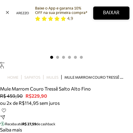
Baixe o App e garanta 10% 
BAIXAR
OFF na sua primeira compra* 
4,9
Arezzo
Favoritos
categorias sugeridas
Buscar produtos
Bota
Papete
Scarpin
Mocassim
Bolsa
M
ULE MARROM COURO TRESSÊ SALTO ALTO FINO
HOME
SAPATOS
MULES
Sapatilha
Mule Marrom Couro Tressê Salto Alto Fino
Tamanco
R$ 459,90
R$229,90
Tênis
ou 2x de R$114,95 sem juros
Mule
Rasteira
Precisa de ajuda?
Tire dúvidas sobre pedidos, devoluções e mais.
Receba até
R$ 27,59
de cashback
Saiba mais