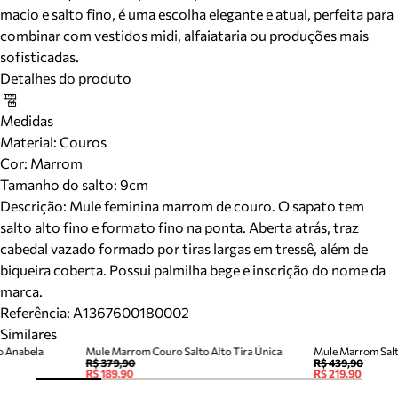
macio e salto fino, é uma escolha elegante e atual, perfeita para
combinar com vestidos midi, alfaiataria ou produções mais
sofisticadas.
Detalhes do produto
Medidas
Material
:
Couros
Cor
:
Marrom
Tamanho do salto:
9cm
Descrição:
Mule feminina marrom de couro. O sapato tem
salto alto fino e formato fino na ponta. Aberta atrás, traz
cabedal vazado formado por tiras largas em tressê, além de
biqueira coberta. Possui palmilha bege e inscrição do nome da
marca.
Referência:
A1367600180002
Similares
o Anabela
Mule Marrom Couro Salto Alto Tira Única
Mule Marrom Salto
R$ 379,90
R$ 439,90
R$ 189,90
R$ 219,90