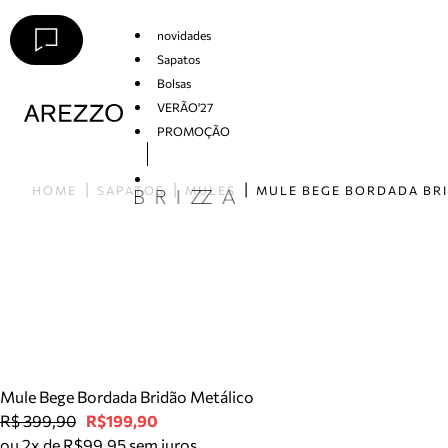
novidades
Sapatos
Bolsas
VERÃO'27
PROMOÇÃO
Arezzo
HOME
SAPATOS
MULES
Mule Bege Bordada Bridão Metálico
R$ 399,90
R$199,90
ou 2x de R$99,95 sem juros