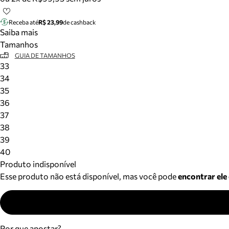
Receba até
R$ 23,99
de cashback
Saiba mais
Tamanhos
GUIA DE TAMANHOS
33
34
35
36
37
38
39
40
Produto indisponível
Esse produto não está disponível, mas você pode
encontrar ele
Por que apostar?