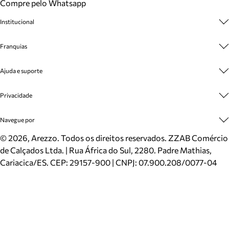
Compre pelo Whatsapp
Institucional
Sobre A Marca
Franquias
Cashback
Trabalhe Conosco
Multimarcas
Ajuda e suporte
Venda Corporativa
Plano de Negócio
Sustentabilidade
Seja Franqueado
Central de Atendimento
Privacidade
Mapa do Site
Cadastro
Benefícios
Entrega
Termos de Uso
Navegue por
Inverno
Meus Pedidos
Politica e Privacidade
Mundo Arezzo
Trocas e Devoluções
Sapatos
©
2026
, Arezzo. Todos os direitos reservados.
ZZAB Comércio
Cartão Presente
Bolsas
de Calçados Ltda. | Rua África do Sul, 2280. Padre Mathias,
Localizador de lojas
Scarpins
Cariacica/ES. CEP: 29157-900 | CNPJ: 07.900.208/0077-04
Sapatilhas
Mocassins
Tênis
Sandálias
Mules