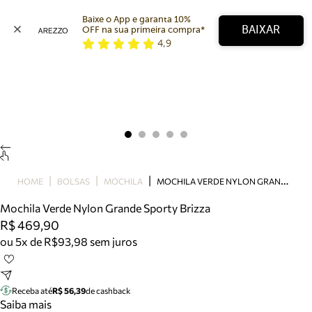
Baixe o App e garanta 10% 
BAIXAR
OFF na sua primeira compra* 
4,9
Arezzo
Favoritos
categorias sugeridas
Buscar produtos
Bota
Papete
Scarpin
Mocassim
Bolsa
M
OCHILA VERDE NYLON GRANDE SPORTY BRIZZA
HOME
BOLSAS
MOCHILA
Sapatilha
Mochila Verde Nylon Grande Sporty Brizza
Tamanco
R$ 469,90
Tênis
ou 5x de R$93,98 sem juros
Mule
Rasteira
Precisa de ajuda?
Tire dúvidas sobre pedidos, devoluções e mais.
Receba até
R$ 56,39
de cashback
Saiba mais