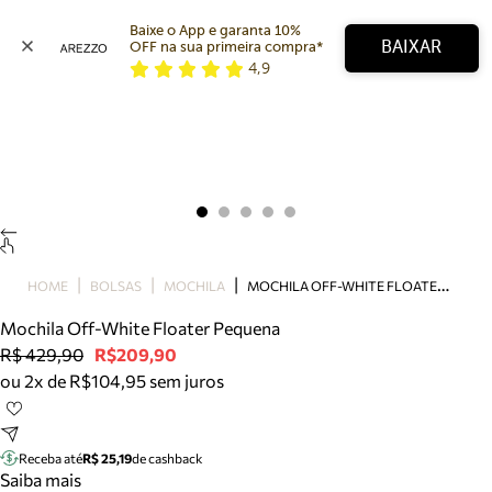
Baixe o App e garanta 10% 
BAIXAR
OFF na sua primeira compra* 
4,9
Arezzo
Favoritos
categorias sugeridas
Buscar produtos
Bota
Papete
Scarpin
Mocassim
Bolsa
M
OCHILA OFF-WHITE FLOATER PEQUENA
HOME
BOLSAS
MOCHILA
Sapatilha
Mochila Off-White Floater Pequena
Tamanco
R$ 429,90
R$209,90
Tênis
ou 2x de R$104,95 sem juros
Mule
Rasteira
Precisa de ajuda?
Tire dúvidas sobre pedidos, devoluções e mais.
Receba até
R$ 25,19
de cashback
Saiba mais