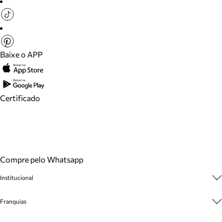
Baixe o APP
Certificado
Compre pelo Whatsapp
Institucional
Sobre A Marca
Franquias
Cashback
Trabalhe Conosco
Multimarcas