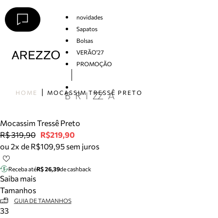
novidades
Sapatos
Bolsas
VERÃO'27
PROMOÇÃO
Arezzo
HOME
MOCASSIM TRESSÊ PRETO
Mocassim Tressê Preto
R$ 319,90
R$219,90
ou 2x de R$109,95 sem juros
Receba até
R$ 26,39
de cashback
Saiba mais
Tamanhos
GUIA DE TAMANHOS
33