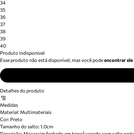
34
35
36
37
38
39
40
Produto indisponível
Esse produto não está disponível, mas você pode
encontrar ele
Detalhes do produto
Medidas
Material
:
Multimateriais
Cor
:
Preto
Tamanho do salto:
1.0cm
Descrição:
Mocassim fechado em tressê vazado com salto rastei