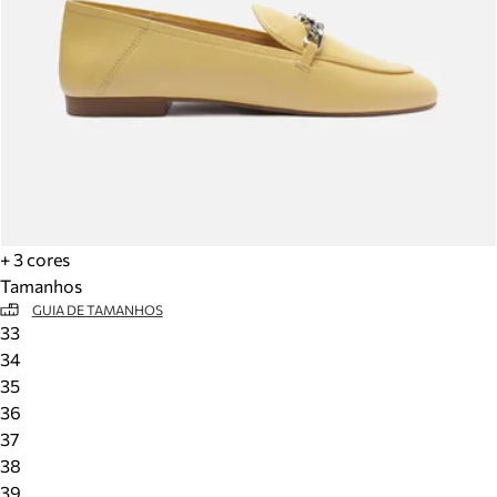
+ 3 cores
Tamanhos
GUIA DE TAMANHOS
33
34
35
36
37
38
39