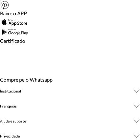
Baixe o APP
Certificado
Compre pelo Whatsapp
Institucional
Sobre A Marca
Franquias
Cashback
Trabalhe Conosco
Multimarcas
Ajuda e suporte
Venda Corporativa
Plano de Negócio
Sustentabilidade
Seja Franqueado
Central de Atendimento
Privacidade
Mapa do Site
Cadastro