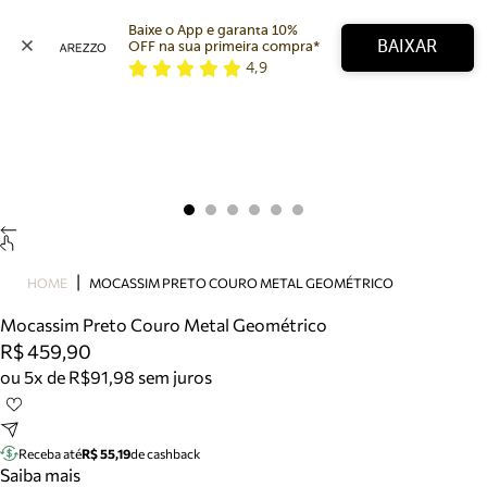
Baixe o App e garanta 10% 
BAIXAR
OFF na sua primeira compra* 
4,9
Arezzo
Favoritos
categorias sugeridas
Buscar produtos
Bota
Papete
Scarpin
Mocassim
Bolsa
HOME
MOCASSIM PRETO COURO METAL GEOMÉTRICO
Sapatilha
Mocassim Preto Couro Metal Geométrico
Tamanco
R$ 459,90
Tênis
ou 5x de R$91,98 sem juros
Mule
Rasteira
Precisa de ajuda?
Tire dúvidas sobre pedidos, devoluções e mais.
Receba até
R$ 55,19
de cashback
Saiba mais