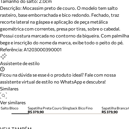
Tamanho do salto:
2.0cm
Descrição:
Mocassim preto de couro. O modelo tem salto
rasteiro, base emborrachada e bico redondo. Fechado, traz
recorte lateral na gáspea e aplicação de peça metálica
geométrica com correntes, presa por tiras, sobre o cabedal.
Possui costura marcada no contorno da biqueira. Com palmilha
bege e inscrição do nome da marca, exibe todo o peito do pé.
Referência:
A1203000390001
Assistente de estilo
Ficou na dúvida se esse é o produto ideal? Fale com nossa
assistente virtual de estilo no WhatsApp e descubra!
Similares
Ver similares
 Salto Bloco
Sapatilha Preta Couro Slingback Bico Fino
Sapatilha Branca 
R$ 379,90
R$ 379,90
VEJA TAMBÉM