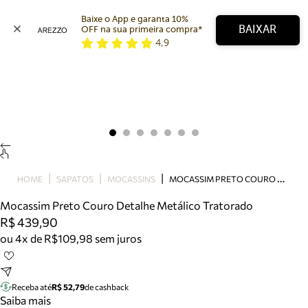
Baixe o App e garanta 10% 
BAIXAR
OFF na sua primeira compra* 
4,9
Arezzo
Favoritos
categorias sugeridas
Buscar produtos
Bota
Papete
Scarpin
Mocassim
Bolsa
M
OCASSIM PRETO COURO DETALHE METÁLICO TRATORADO
HOME
SAPATOS
MOCASSINS
Sapatilha
Mocassim Preto Couro Detalhe Metálico Tratorado
Tamanco
R$ 439,90
Tênis
ou 4x de R$109,98 sem juros
Mule
Rasteira
Precisa de ajuda?
Tire dúvidas sobre pedidos, devoluções e mais.
Receba até
R$ 52,79
de cashback
Saiba mais