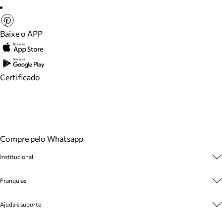
Baixe o APP
Certificado
Compre pelo Whatsapp
Institucional
Sobre A Marca
Franquias
Cashback
Trabalhe Conosco
Multimarcas
Ajuda e suporte
Venda Corporativa
Plano de Negócio
Sustentabilidade
Seja Franqueado
Central de Atendimento