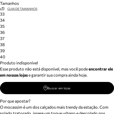
Tamanhos
Meus pedidos
GUIA DE TAMANHOS
Acompanhe seus pedidos e solicite devoluções.
33
34
35
36
37
38
39
40
Produto indisponível
Esse produto não está disponível, mas você pode
encontrar ele
em nossas lojas
e garantir sua compra ainda hoje.
Buscar em lojas
Por que apostar?
O mocassim é um dos calçados mais trendy da estação. Com
solado tratorado, insere um toque urbano e descolado nos