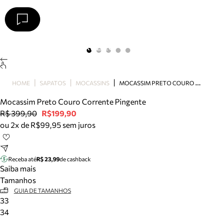
Arezzo
Favoritos
categorias sugeridas
Buscar produtos
Bota
M
OCASSIM PRETO COURO CORRENTE PINGENTE
HOME
SAPATOS
MOCASSINS
Papete
Scarpin
Mocassim Preto Couro Corrente Pingente
Mocassim
R$ 399,90
R$199,90
Bolsa
ou 2x de R$99,95 sem juros
Sapatilha
Tamanco
Tênis
Receba até
R$ 23,99
de cashback
Mule
Saiba mais
Rasteira
Tamanhos
Precisa de ajuda?
GUIA DE TAMANHOS
33
Tire dúvidas sobre pedidos, devoluções e mais.
34