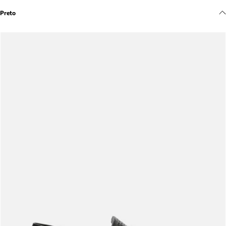
Meus pedidos
Preto
Acompanhe seus pedidos e solicite devoluções.