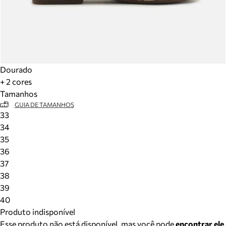
Dourado
+ 2 cores
Tamanhos
GUIA DE TAMANHOS
33
34
35
36
37
38
39
40
Produto indisponível
Esse produto não está disponível, mas você pode
encontrar ele