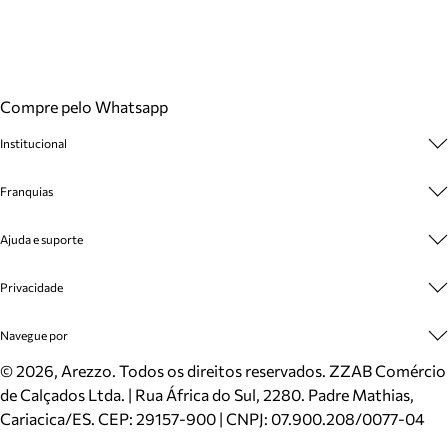
Compre pelo Whatsapp
Institucional
Sobre A Marca
Franquias
Cashback
Trabalhe Conosco
Multimarcas
Ajuda e suporte
Venda Corporativa
Plano de Negócio
Sustentabilidade
Seja Franqueado
Central de Atendimento
Privacidade
Mapa do Site
Cadastro
Benefícios
Entrega
Termos de Uso
Navegue por
Inverno
Meus Pedidos
Politica e Privacidade
Mundo Arezzo
Trocas e Devoluções
Sapatos
©
2026
, Arezzo. Todos os direitos reservados.
ZZAB Comércio
Cartão Presente
Bolsas
de Calçados Ltda. | Rua África do Sul, 2280. Padre Mathias,
Localizador de lojas
Scarpins
Cariacica/ES. CEP: 29157-900 | CNPJ: 07.900.208/0077-04
Sapatilhas