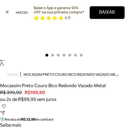
Baixe o App e garanta 10% 
BAIXAR
OFF na sua primeira compra* 
4,9
Arezzo
Favoritos
categorias sugeridas
Buscar produtos
Bota
Papete
Scarpin
Mocassim
Bolsa
M
OCASSIM PRETO COURO BICO REDONDO VAZADO METAL
HOME
Sapatilha
Mocassim Preto Couro Bico Redondo Vazado Metal
Tamanco
R$ 399,90
R$199,90
Tênis
ou 2x de R$99,95 sem juros
Mule
Rasteira
Precisa de ajuda?
Tire dúvidas sobre pedidos, devoluções e mais.
Receba até
R$ 23,99
de cashback
Saiba mais