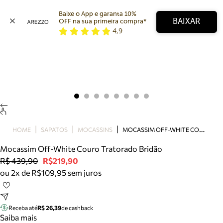
Baixe o App e garanta 10% 
BAIXAR
OFF na sua primeira compra* 
4,9
Arezzo
Favoritos
categorias sugeridas
Buscar produtos
Bota
Papete
Scarpin
Mocassim
Bolsa
M
OCASSIM OFF-WHITE COURO TRATORADO BRIDÃO
HOME
SAPATOS
MOCASSINS
Sapatilha
Mocassim Off-White Couro Tratorado Bridão
Tamanco
R$ 439,90
R$219,90
Tênis
ou 2x de R$109,95 sem juros
Mule
Rasteira
Precisa de ajuda?
Tire dúvidas sobre pedidos, devoluções e mais.
Receba até
R$ 26,39
de cashback
Saiba mais