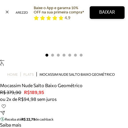
Baixe o App e garanta 10% 
BAIXAR
OFF na sua primeira compra* 
4,9
Arezzo
Favoritos
categorias sugeridas
Buscar produtos
Bota
Papete
Scarpin
Mocassim
Bolsa
HOME
FLATS
MOCASSIM NUDE SALTO BAIXO GEOMÉTRICO
Sapatilha
Mocassim Nude Salto Baixo Geométrico
Tamanco
R$ 379,90
R$189,95
Tênis
ou 2x de R$94,98 sem juros
Mule
Rasteira
Precisa de ajuda?
Tire dúvidas sobre pedidos, devoluções e mais.
Receba até
R$ 22,79
de cashback
Saiba mais