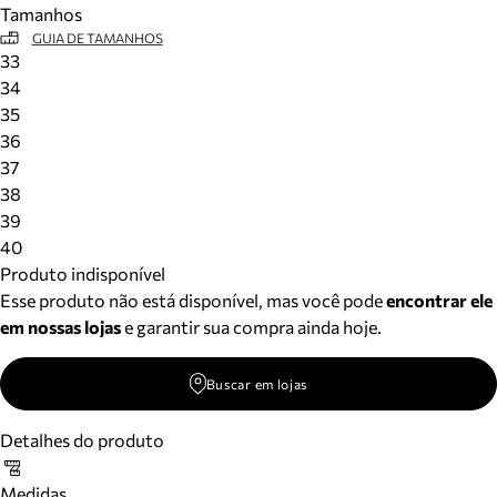
Tamanhos
Meus pedidos
GUIA DE TAMANHOS
Acompanhe seus pedidos e solicite devoluções.
33
34
35
36
37
38
39
40
Produto indisponível
Esse produto não está disponível, mas você pode
encontrar ele
em nossas lojas
e garantir sua compra ainda hoje.
Buscar em lojas
Detalhes do produto
Medidas