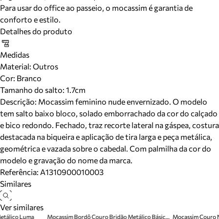
Para usar do office ao passeio, o mocassim é garantia de
conforto e estilo.
Detalhes do produto
Medidas
Material
:
Outros
Cor
:
Branco
Tamanho do salto:
1.7cm
Descrição:
Mocassim feminino nude envernizado. O modelo
tem salto baixo bloco, solado emborrachado da cor do calçado
e bico redondo. Fechado, traz recorte lateral na gáspea, costura
destacada na biqueira e aplicação de tira larga e peça metálica,
geométrica e vazada sobre o cabedal. Com palmilha da cor do
modelo e gravação do nome da marca.
Referência:
A1310900010003
Similares
Ver similares
etálico Luma
Mocassim Bordô Couro Bridão Metálico Básico Luma
Mocassim Couro 