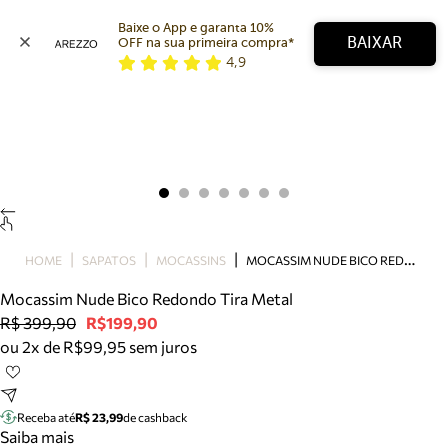
Baixe o App e garanta 10% 
BAIXAR
OFF na sua primeira compra* 
4,9
Arezzo
Favoritos
categorias sugeridas
Buscar produtos
Bota
Papete
Scarpin
Mocassim
Bolsa
M
OCASSIM NUDE BICO REDONDO TIRA METAL
HOME
SAPATOS
MOCASSINS
Sapatilha
Mocassim Nude Bico Redondo Tira Metal
Tamanco
R$ 399,90
R$199,90
Tênis
ou 2x de R$99,95 sem juros
Mule
Rasteira
Precisa de ajuda?
Tire dúvidas sobre pedidos, devoluções e mais.
Receba até
R$ 23,99
de cashback
Saiba mais