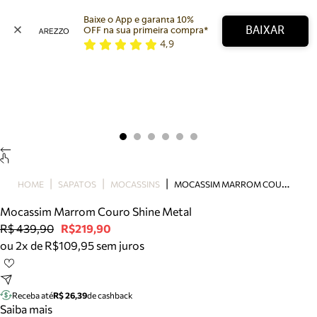
Baixe o App e garanta 10% 
BAIXAR
OFF na sua primeira compra* 
4,9
Arezzo
Favoritos
categorias sugeridas
Buscar produtos
Bota
Papete
Scarpin
Mocassim
Bolsa
M
OCASSIM MARROM COURO SHINE METAL
HOME
SAPATOS
MOCASSINS
Sapatilha
Mocassim Marrom Couro Shine Metal
Tamanco
R$ 439,90
R$219,90
Tênis
ou 2x de R$109,95 sem juros
Mule
Rasteira
Precisa de ajuda?
Tire dúvidas sobre pedidos, devoluções e mais.
Receba até
R$ 26,39
de cashback
Saiba mais