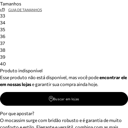
Tamanhos
Meus pedidos
GUIA DE TAMANHOS
Acompanhe seus pedidos e solicite devoluções.
33
34
35
36
37
38
39
40
Produto indisponível
Esse produto não está disponível, mas você pode
encontrar ele
em nossas lojas
e garantir sua compra ainda hoje.
Buscar em lojas
Por que apostar?
O mocassim surge com bridão robusto e é garantia de muito
conforto e estilo. Elegante e versátil, combina com as mais