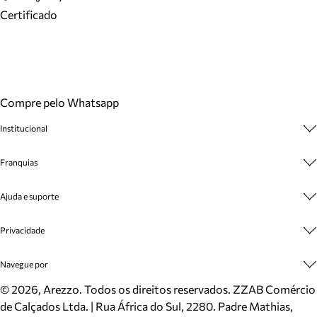
Certificado
Compre pelo Whatsapp
Institucional
Sobre A Marca
Franquias
Cashback
Trabalhe Conosco
Multimarcas
Ajuda e suporte
Venda Corporativa
Plano de Negócio
Sustentabilidade
Seja Franqueado
Central de Atendimento
Privacidade
Mapa do Site
Cadastro
Benefícios
Entrega
Termos de Uso
Navegue por
Inverno
Meus Pedidos
Politica e Privacidade
Mundo Arezzo
Trocas e Devoluções
Sapatos
©
2026
, Arezzo. Todos os direitos reservados.
ZZAB Comércio
Cartão Presente
Bolsas
de Calçados Ltda. | Rua África do Sul, 2280. Padre Mathias,