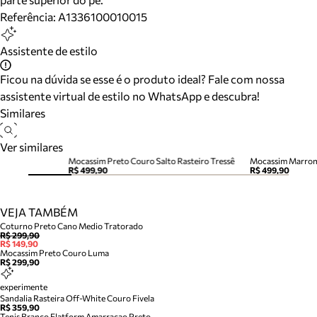
Referência:
A1336100010015
Assistente de estilo
Ficou na dúvida se esse é o produto ideal? Fale com nossa
assistente virtual de estilo no WhatsApp e descubra!
Similares
Ver similares
Mocassim Preto Couro Salto Rasteiro Tressê
Mocassim Marrom 
R$ 499,90
R$ 499,90
VEJA TAMBÉM
Coturno Preto Cano Medio Tratorado
R$ 299,90
R$ 149,90
Mocassim Preto Couro Luma
R$ 299,90
experimente
Sandalia Rasteira Off-White Couro Fivela
R$ 359,90
Tenis Branco Flatform Amarracao Preto