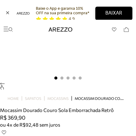
Baixe o App e garanta 10% 
BAIXAR
OFF na sua primeira compra* 
4,9
Arezzo
Favoritos
categorias sugeridas
Buscar produtos
Bota
Papete
Scarpin
Mocassim
Bolsa
Sapatilha
Tamanco
M
OCASSIM DOURADO COURO SOLA EMBORRACHADA RETRÔ
Tênis
HOME
SAPATOS
MOCASSINS
Mule
Mocassim Dourado Couro Sola Emborrachada Retrô
Rasteira
R$ 369,90
Precisa de ajuda?
ou 4x de R$92,48 sem juros
Tire dúvidas sobre pedidos, devoluções e mais.