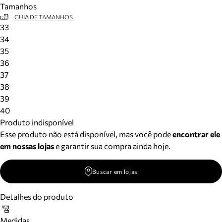
Tamanhos
Meus pedidos
GUIA DE TAMANHOS
Acompanhe seus pedidos e solicite devoluções.
33
34
35
36
37
38
39
40
Produto indisponível
Esse produto não está disponível, mas você pode
encontrar ele
em nossas lojas
e garantir sua compra ainda hoje.
Buscar em lojas
Detalhes do produto
Medidas