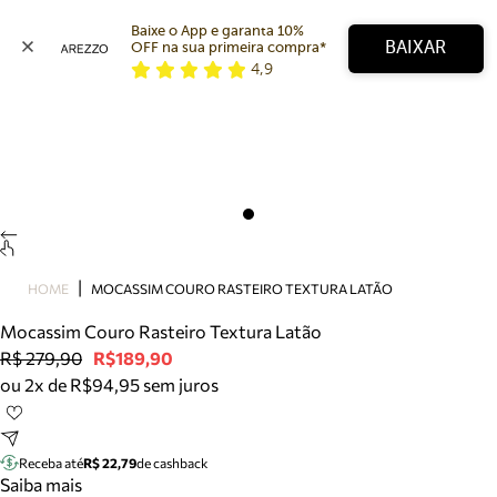
Baixe o App e garanta 10% 
BAIXAR
OFF na sua primeira compra* 
4,9
Arezzo
Favoritos
categorias sugeridas
Buscar produtos
Bota
Papete
Scarpin
Mocassim
Bolsa
HOME
MOCASSIM COURO RASTEIRO TEXTURA LATÃO
Sapatilha
Mocassim Couro Rasteiro Textura Latão
Tamanco
R$ 279,90
R$189,90
Tênis
ou 2x de R$94,95 sem juros
Mule
Rasteira
Precisa de ajuda?
Tire dúvidas sobre pedidos, devoluções e mais.
Receba até
R$ 22,79
de cashback
Saiba mais