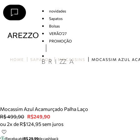
novidades
Sapatos
Bolsas
VERÃO'27
PROMOÇÃO
Arezzo
HOME
SAPATOS
MOCASSINS
Mocassim Azul Acamurçado Palha Laço
R$ 499,90
R$249,90
ou 2x de R$124,95 sem juros
Receba até
R$ 29,99
de cashback