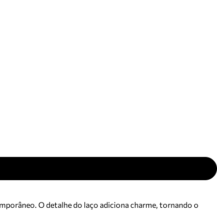
ajuda?
Tire dúvidas
sobre
pedidos,
devoluções e
mais.
Meus pedidos
Acompanhe
seus pedidos e
solicite
devoluções.
mporâneo. O detalhe do laço adiciona charme, tornando o