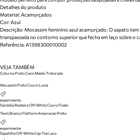
Detalhes do produto
Material
:
Acamurçados
Cor
:
Azul
Descrição:
Mocassim feminino azul acamurçado. O sapato tem sa
transpassada no contorno superior que fecha em laço sobre o ca
Referência:
A1398300010002
VEJA TAMBÉM
Coturno Preto Cano Medio Tratorado
Mocassim Preto Couro Luma
experimente
Sandalia Rasteira Off-White Couro Fivela
Tenis Branco Flatform Amarracao Preto
experimente
Sapatilha Off-White Cap Toe Laco