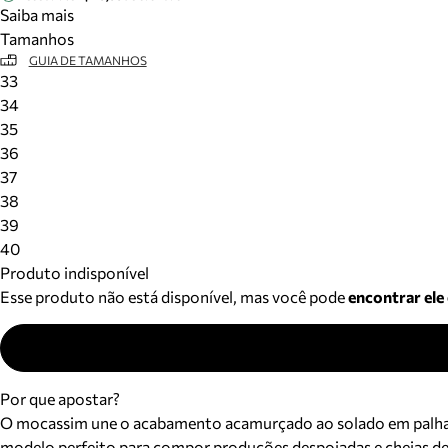
Saiba mais
Tamanhos
GUIA DE TAMANHOS
33
34
35
36
37
38
39
40
Produto indisponível
Esse produto não está disponível, mas você pode
encontrar ele
Por que apostar?
O mocassim une o acabamento acamurçado ao solado em palha t
modelo perfeito para compor produções despojadas e cheias de 