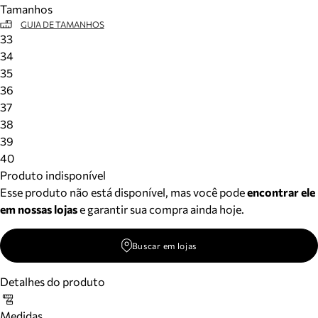
Tamanhos
Meus pedidos
GUIA DE TAMANHOS
Acompanhe seus pedidos e solicite devoluções.
33
34
35
36
37
38
39
40
Produto indisponível
Esse produto não está disponível, mas você pode
encontrar ele
em nossas lojas
e garantir sua compra ainda hoje.
Buscar em lojas
Detalhes do produto
Medidas