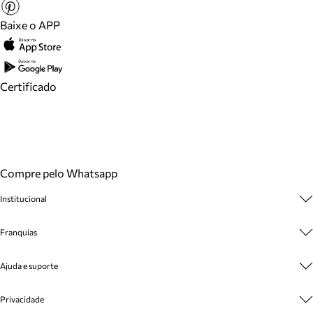
Baixe o APP
Certificado
Compre pelo Whatsapp
Institucional
Sobre A Marca
Franquias
Cashback
Trabalhe Conosco
Multimarcas
Ajuda e suporte
Venda Corporativa
Plano de Negócio
Sustentabilidade
Seja Franqueado
Central de Atendimento
Privacidade
Mapa do Site
Cadastro