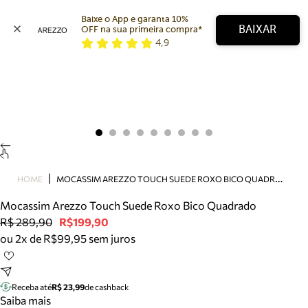
Baixe o App e garanta 10% 
BAIXAR
OFF na sua primeira compra* 
4,9
Arezzo
Favoritos
categorias sugeridas
Buscar produtos
Bota
Papete
Scarpin
Mocassim
Bolsa
M
OCASSIM AREZZO TOUCH SUEDE ROXO BICO QUADRADO
HOME
Sapatilha
Mocassim Arezzo Touch Suede Roxo Bico Quadrado
Tamanco
R$ 289,90
R$199,90
Tênis
ou 2x de R$99,95 sem juros
Mule
Rasteira
Precisa de ajuda?
Tire dúvidas sobre pedidos, devoluções e mais.
Receba até
R$ 23,99
de cashback
Saiba mais