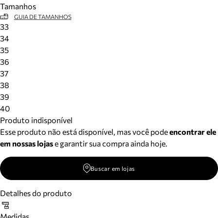
Tamanhos
Meus pedidos
GUIA DE TAMANHOS
Acompanhe seus pedidos e solicite devoluções.
33
34
35
36
37
38
39
40
Produto indisponível
Esse produto não está disponível, mas você pode
encontrar ele
em nossas lojas
e garantir sua compra ainda hoje.
Buscar em lojas
Detalhes do produto
Medidas