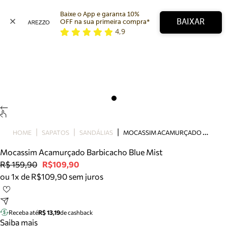
Baixe o App e garanta 10% 
BAIXAR
OFF na sua primeira compra* 
4,9
Arezzo
Favoritos
categorias sugeridas
Buscar produtos
Bota
Papete
Scarpin
Mocassim
Bolsa
M
OCASSIM ACAMURÇADO BARBICACHO BLUE MIST
HOME
SAPATOS
SANDÁLIAS
Sapatilha
Mocassim Acamurçado Barbicacho Blue Mist
Tamanco
R$ 159,90
R$109,90
Tênis
ou 1x de R$109,90 sem juros
Mule
Rasteira
Precisa de ajuda?
Tire dúvidas sobre pedidos, devoluções e mais.
Receba até
R$ 13,19
de cashback
Saiba mais