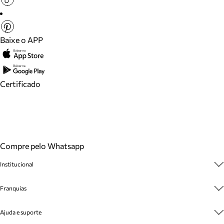
Baixe o APP
Certificado
Compre pelo Whatsapp
Institucional
Sobre A Marca
Franquias
Cashback
Trabalhe Conosco
Multimarcas
Ajuda e suporte
Venda Corporativa
Plano de Negócio