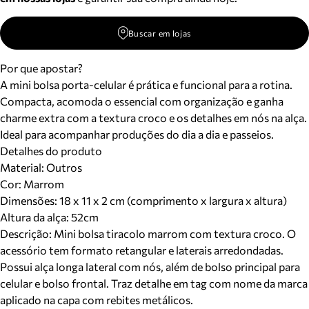
Buscar em lojas
Por que apostar?
A mini bolsa porta-celular é prática e funcional para a rotina.
Compacta, acomoda o essencial com organização e ganha
charme extra com a textura croco e os detalhes em nós na alça.
Ideal para acompanhar produções do dia a dia e passeios.
Detalhes do produto
Material
:
Outros
Cor
:
Marrom
Dimensões:
18 x 11 x 2 cm (comprimento x largura x altura)
Altura da alça:
52
cm
Descrição:
Mini bolsa tiracolo marrom com textura croco. O
acessório tem formato retangular e laterais arredondadas.
Possui alça longa lateral com nós, além de bolso principal para
celular e bolso frontal. Traz detalhe em tag com nome da marca
aplicado na capa com rebites metálicos.