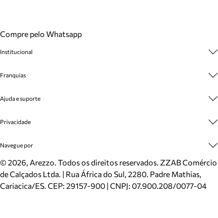
Compre pelo Whatsapp
Institucional
Sobre A Marca
Franquias
Cashback
Trabalhe Conosco
Multimarcas
Ajuda e suporte
Venda Corporativa
Plano de Negócio
Sustentabilidade
Seja Franqueado
Central de Atendimento
Privacidade
Mapa do Site
Cadastro
Benefícios
Entrega
Termos de Uso
Navegue por
Inverno
Meus Pedidos
Politica e Privacidade
Mundo Arezzo
Trocas e Devoluções
Sapatos
©
2026
, Arezzo. Todos os direitos reservados.
ZZAB Comércio
Cartão Presente
Bolsas
de Calçados Ltda. | Rua África do Sul, 2280. Padre Mathias,
Localizador de lojas
Scarpins
Cariacica/ES. CEP: 29157-900 | CNPJ: 07.900.208/0077-04
Sapatilhas
Mocassins