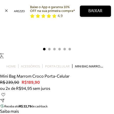
Baixe o App e garanta 10% 
BAIXAR
OFF na sua primeira compra* 
4,9
Arezzo
Favoritos
categorias sugeridas
Buscar produtos
Bota
Papete
Scarpin
Mocassim
Bolsa
M
INI BAG MARROM CROCO PORTA-CELULAR
HOME
ACESSÓRIOS
PORTA CELULAR
Sapatilha
Mini Bag Marrom Croco Porta-Celular
Tamanco
R$ 239,90
R$189,90
Tênis
ou 2x de R$94,95 sem juros
Mule
Rasteira
Precisa de ajuda?
Tire dúvidas sobre pedidos, devoluções e mais.
Receba até
R$ 22,79
de cashback
Saiba mais