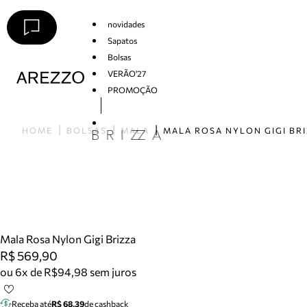
novidades
Sapatos
Bolsas
VERÃO'27
PROMOÇÃO
Arezzo
HOME
BOLSAS
MALA
MALA ROSA NYLON GIGI BR
Mala Rosa Nylon Gigi Brizza
R$ 569,90
ou 6x de R$94,98 sem juros
Receba até
R$ 68,39
de cashback