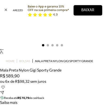
Baixe o App e garanta 10% 
BAIXAR
OFF na sua primeira compra* 
4,9
Arezzo
Favoritos
categorias sugeridas
Buscar produtos
Bota
Papete
Scarpin
Mocassim
Bolsa
HOME
BOLSAS
MALA PRETA NYLON GIGI SPORTY GRANDE
Sapatilha
Mala Preta Nylon Gigi Sporty Grande
Tamanco
R$ 589,90
Tênis
ou 6x de R$98,32 sem juros
Mule
Rasteira
Precisa de ajuda?
Tire dúvidas sobre pedidos, devoluções e mais.
Receba até
R$ 70,79
de cashback
Saiba mais