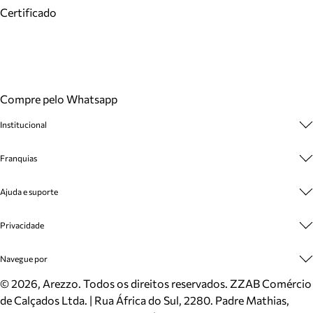
Certificado
Compre pelo Whatsapp
Institucional
Sobre A Marca
Franquias
Cashback
Trabalhe Conosco
Multimarcas
Ajuda e suporte
Venda Corporativa
Plano de Negócio
Sustentabilidade
Seja Franqueado
Central de Atendimento
Privacidade
Mapa do Site
Cadastro
Benefícios
Entrega
Termos de Uso
Navegue por
Inverno
Meus Pedidos
Politica e Privacidade
Mundo Arezzo
Trocas e Devoluções
Sapatos
©
2026
, Arezzo. Todos os direitos reservados.
ZZAB Comércio
Cartão Presente
Bolsas
de Calçados Ltda. | Rua África do Sul, 2280. Padre Mathias,