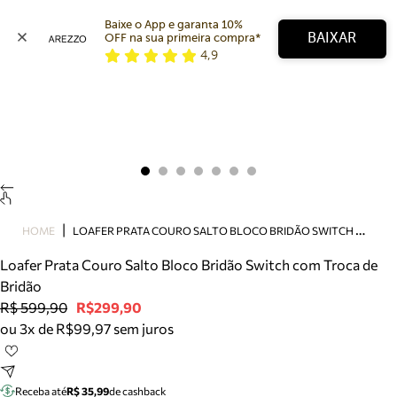
Baixe o App e garanta 10% 
BAIXAR
OFF na sua primeira compra* 
4,9
Arezzo
Favoritos
categorias sugeridas
Buscar produtos
Bota
Papete
Scarpin
Mocassim
Bolsa
L
OAFER PRATA COURO SALTO BLOCO BRIDÃO SWITCH COM TROCA DE BRIDÃO
HOME
Sapatilha
Loafer Prata Couro Salto Bloco Bridão Switch com Troca de
Tamanco
Bridão
Tênis
R$ 599,90
R$299,90
Mule
ou 3x de R$99,97 sem juros
Rasteira
Precisa de ajuda?
Tire dúvidas sobre pedidos, devoluções e mais.
Receba até
R$ 35,99
de cashback