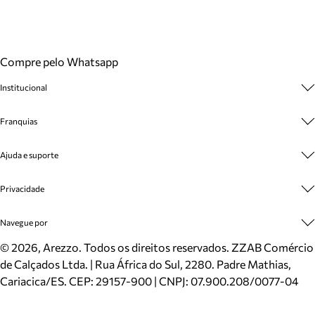
Compre pelo Whatsapp
Institucional
Sobre A Marca
Franquias
Cashback
Trabalhe Conosco
Multimarcas
Ajuda e suporte
Venda Corporativa
Plano de Negócio
Sustentabilidade
Seja Franqueado
Central de Atendimento
Privacidade
Mapa do Site
Cadastro
Benefícios
Entrega
Termos de Uso
Navegue por
Inverno
Meus Pedidos
Politica e Privacidade
Mundo Arezzo
Trocas e Devoluções
Sapatos
©
2026
, Arezzo. Todos os direitos reservados.
ZZAB Comércio
Cartão Presente
Bolsas
de Calçados Ltda. | Rua África do Sul, 2280. Padre Mathias,
Localizador de lojas
Scarpins
Cariacica/ES. CEP: 29157-900 | CNPJ: 07.900.208/0077-04
Sapatilhas
Mocassins