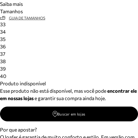
Saiba mais
Meus pedidos
Tamanhos
Acompanhe seus pedidos e solicite devoluções.
GUIA DE TAMANHOS
33
34
35
36
37
38
39
40
Produto indisponível
Esse produto não está disponível, mas você pode
encontrar ele
em nossas lojas
e garantir sua compra ainda hoje.
Buscar em lojas
Por que apostar?
O loafer é garantia de muito conforto e estilo. Em versão com