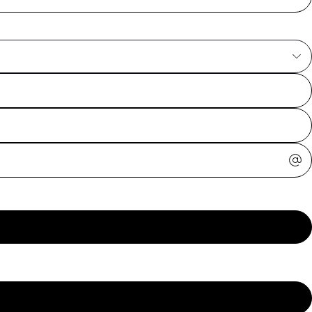
ajuda?
Tire dúvidas
sobre
pedidos,
devoluções e
mais.
Meus pedidos
Acompanhe
seus pedidos e
solicite
devoluções.