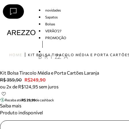
novidades
Sapatos
Bolsas
VERÃO'27
PROMOÇÃO
Arezzo
HOME
Kit Bolsa Tiracolo Média e Porta Cartões Laranja
R$ 359,90
R$249,90
ou 2x de R$124,95 sem juros
Receba até
R$ 29,99
de cashback
Saiba mais
Produto indisponível