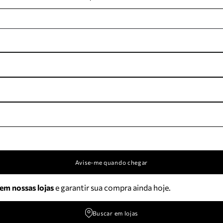
Avise-me quando chegar
 em nossas lojas
e garantir sua compra ainda hoje.
Buscar em lojas