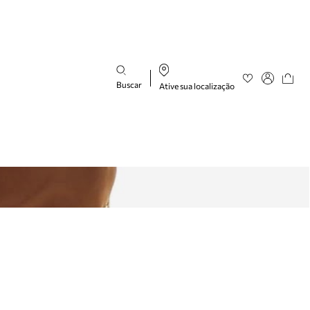
Buscar
Ative sua localização
Favoritos
Entre ou cad
Buscar produtos
categorias
sugeridas
Bota
Papete
Scarpin
Mocassim
Bolsa
Sapatilha
Tamanco
Tênis
Mule
Rasteira
Precisa de