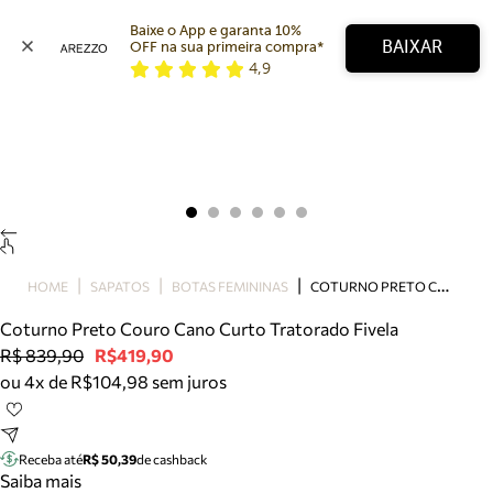
Baixe o App e garanta 10% 
BAIXAR
OFF na sua primeira compra* 
4,9
Arezzo
Favoritos
categorias sugeridas
Buscar produtos
Bota
Papete
Scarpin
Mocassim
Bolsa
C
OTURNO PRETO COURO CANO CURTO TRATORADO FIVELA
HOME
SAPATOS
BOTAS FEMININAS
Sapatilha
Coturno Preto Couro Cano Curto Tratorado Fivela
Tamanco
R$ 839,90
R$419,90
Tênis
ou 4x de R$104,98 sem juros
Mule
Rasteira
Precisa de ajuda?
Tire dúvidas sobre pedidos, devoluções e mais.
Receba até
R$ 50,39
de cashback
Saiba mais