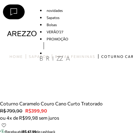
novidades
Sapatos
Bolsas
VERÃO'27
PROMOÇÃO
Arezzo
HOME
SAPATOS
BOTAS FEMININAS
Coturno Caramelo Couro Cano Curto Tratorado
R$ 799,90
R$399,90
ou 4x de R$99,98 sem juros
Receba até
R$ 47,99
de cashback