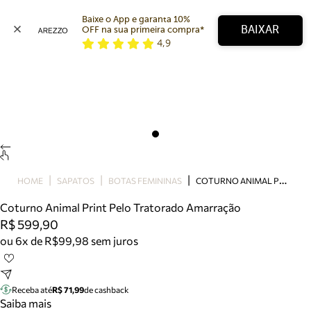
Baixe o App e garanta 10% 
BAIXAR
OFF na sua primeira compra* 
4,9
Arezzo
Favoritos
categorias sugeridas
Buscar produtos
Bota
Papete
Scarpin
Mocassim
Bolsa
C
OTURNO ANIMAL PRINT PELO TRATORADO AMARRAÇÃO
HOME
SAPATOS
BOTAS FEMININAS
Sapatilha
Coturno Animal Print Pelo Tratorado Amarração
Tamanco
R$ 599,90
Tênis
ou 6x de R$99,98 sem juros
Mule
Rasteira
Precisa de ajuda?
Tire dúvidas sobre pedidos, devoluções e mais.
Receba até
R$ 71,99
de cashback
Saiba mais