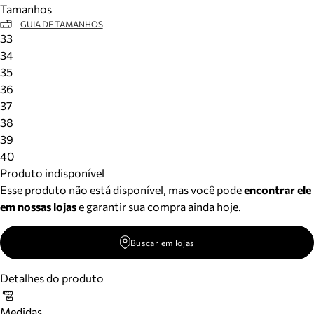
Tamanhos
Meus pedidos
GUIA DE TAMANHOS
Acompanhe seus pedidos e solicite devoluções.
33
34
35
36
37
38
39
40
Produto indisponível
Esse produto não está disponível, mas você pode
encontrar ele
em nossas lojas
e garantir sua compra ainda hoje.
Buscar em lojas
Detalhes do produto
Medidas