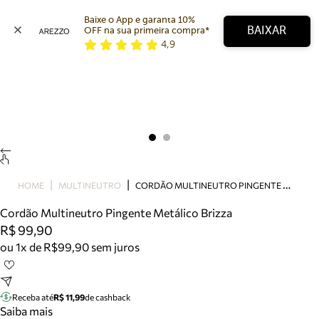
Baixe o App e garanta 10% 
BAIXAR
OFF na sua primeira compra* 
4,9
Arezzo
Favoritos
categorias sugeridas
Buscar produtos
Bota
Papete
Scarpin
Mocassim
Bolsa
C
ORDÃO MULTINEUTRO PINGENTE METÁLICO BRIZZA
HOME
MULTINEUTRO
Sapatilha
Cordão Multineutro Pingente Metálico Brizza
Tamanco
R$ 99,90
Tênis
ou 1x de R$99,90 sem juros
Mule
Rasteira
Precisa de ajuda?
Tire dúvidas sobre pedidos, devoluções e mais.
Receba até
R$ 11,99
de cashback
Saiba mais