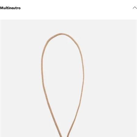
Meus pedidos
Multineutro
Acompanhe seus pedidos e solicite devoluções.