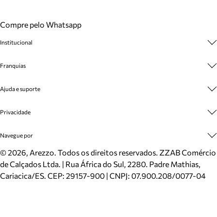
Compre pelo Whatsapp
Institucional
Sobre A Marca
Franquias
Cashback
Trabalhe Conosco
Multimarcas
Ajuda e suporte
Venda Corporativa
Plano de Negócio
Sustentabilidade
Seja Franqueado
Central de Atendimento
Privacidade
Mapa do Site
Cadastro
Benefícios
Entrega
Termos de Uso
Navegue por
Inverno
Meus Pedidos
Politica e Privacidade
Mundo Arezzo
Trocas e Devoluções
Sapatos
©
2026
, Arezzo. Todos os direitos reservados.
ZZAB Comércio
Cartão Presente
Bolsas
de Calçados Ltda. | Rua África do Sul, 2280. Padre Mathias,
Localizador de lojas
Scarpins
Cariacica/ES. CEP: 29157-900 | CNPJ: 07.900.208/0077-04
Sapatilhas
Mocassins
Tênis