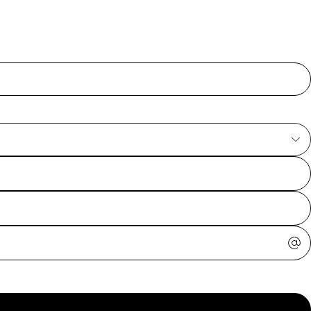
ajuda?
Tire dúvidas
sobre
pedidos,
devoluções e
mais.
Meus pedidos
Acompanhe
seus pedidos e
solicite
devoluções.