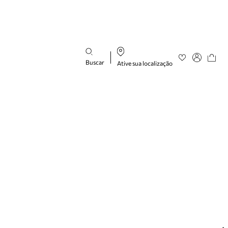
Buscar
Ative sua localização
Favoritos
Entre ou cad
Buscar produtos
categorias
sugeridas
Bota
Papete
Scarpin
Mocassim
Bolsa
Sapatilha
Tamanco
Tênis
Mule
Rasteira
Precisa de