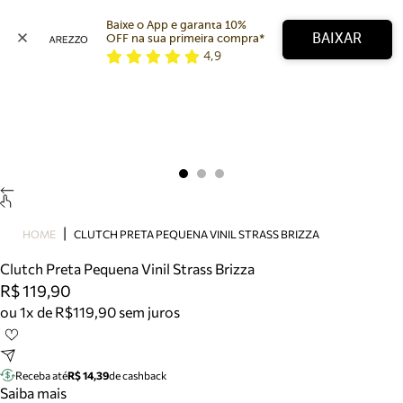
Baixe o App e garanta 10% 
BAIXAR
OFF na sua primeira compra* 
4,9
Arezzo
Favoritos
categorias sugeridas
Buscar produtos
Bota
Papete
Scarpin
Mocassim
Bolsa
HOME
CLUTCH PRETA PEQUENA VINIL STRASS BRIZZA
Sapatilha
Clutch Preta Pequena Vinil Strass Brizza
Tamanco
R$ 119,90
Tênis
ou 1x de R$119,90 sem juros
Mule
Rasteira
Precisa de ajuda?
Tire dúvidas sobre pedidos, devoluções e mais.
Receba até
R$ 14,39
de cashback
Saiba mais