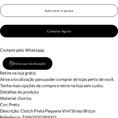
Meus pedidos
Acompanhe seus pedidos e solicite devoluções.
Adicionar à sacola
Comprar Agora
Compre pelo Whatsapp
Ative sua localização
Retire na loja grátis
Ative a localização para poder comprar de lojas perto de você.
Tenha mais opções de compra e retire na loja sem custo.
Detalhes do produto
Material
:
Outros
Cor
:
Preto
Descrição:
Clutch Preta Pequena Vinil Strass Brizza
Referência:
Z1950700290002