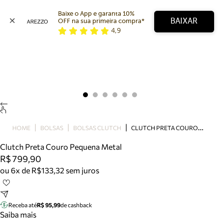
Baixe o App e garanta 10% 
BAIXAR
OFF na sua primeira compra* 
4,9
Arezzo
Favoritos
categorias sugeridas
Buscar produtos
Bota
Papete
Scarpin
Mocassim
Bolsa
C
LUTCH PRETA COURO PEQUENA METAL
HOME
BOLSAS
BOLSAS CLUTCH
Sapatilha
Clutch Preta Couro Pequena Metal
Tamanco
R$ 799,90
Tênis
ou 6x de R$133,32 sem juros
Mule
Rasteira
Precisa de ajuda?
Tire dúvidas sobre pedidos, devoluções e mais.
Receba até
R$ 95,99
de cashback
Saiba mais