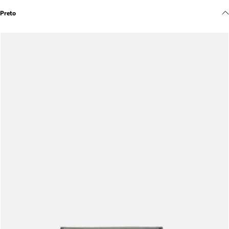
Meus pedidos
Preto
Acompanhe seus pedidos e solicite devoluções.