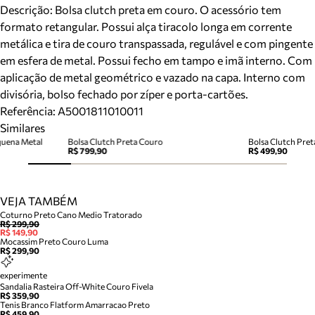
Descrição:
Bolsa clutch preta em couro. O acessório tem
formato retangular. Possui alça tiracolo longa em corrente
metálica e tira de couro transpassada, regulável e com pingente
em esfera de metal. Possui fecho em tampo e imã interno. Com
aplicação de metal geométrico e vazado na capa. Interno com
divisória, bolso fechado por zíper e porta-cartões.
Referência:
A5001811010011
Similares
quena Metal
Bolsa Clutch Preta Couro
Bolsa Clutch Pre
R$ 799,90
R$ 499,90
VEJA TAMBÉM
Coturno Preto Cano Medio Tratorado
R$ 299,90
R$ 149,90
Mocassim Preto Couro Luma
R$ 299,90
experimente
Sandalia Rasteira Off-White Couro Fivela
R$ 359,90
Tenis Branco Flatform Amarracao Preto
R$ 459,90