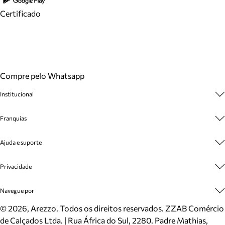
Certificado
Compre pelo Whatsapp
Institucional
Sobre A Marca
Franquias
Cashback
Trabalhe Conosco
Multimarcas
Ajuda e suporte
Venda Corporativa
Plano de Negócio
Sustentabilidade
Seja Franqueado
Central de Atendimento
Privacidade
Mapa do Site
Cadastro
Benefícios
Entrega
Termos de Uso
Navegue por
Inverno
Meus Pedidos
Politica e Privacidade
Mundo Arezzo
Trocas e Devoluções
Sapatos
©
2026
, Arezzo. Todos os direitos reservados.
ZZAB Comércio
Cartão Presente
Bolsas
de Calçados Ltda. | Rua África do Sul, 2280. Padre Mathias,