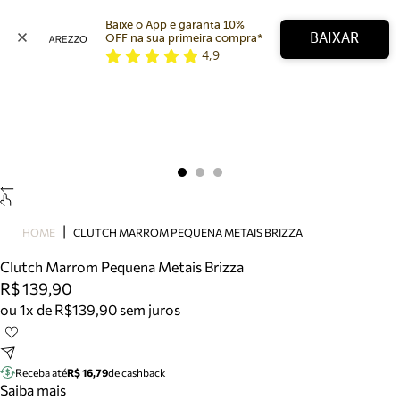
Baixe o App e garanta 10% 
BAIXAR
OFF na sua primeira compra* 
4,9
Arezzo
Favoritos
categorias sugeridas
Buscar produtos
Bota
Papete
Scarpin
Mocassim
Bolsa
HOME
CLUTCH MARROM PEQUENA METAIS BRIZZA
Sapatilha
Clutch Marrom Pequena Metais Brizza
Tamanco
R$ 139,90
Tênis
ou 1x de R$139,90 sem juros
Mule
Rasteira
Precisa de ajuda?
Tire dúvidas sobre pedidos, devoluções e mais.
Receba até
R$ 16,79
de cashback
Saiba mais