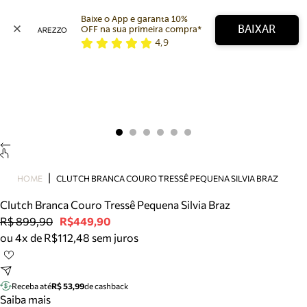
Baixe o App e garanta 10% 
BAIXAR
OFF na sua primeira compra* 
4,9
Arezzo
Favoritos
categorias sugeridas
Buscar produtos
Bota
Papete
Scarpin
Mocassim
Bolsa
HOME
CLUTCH BRANCA COURO TRESSÊ PEQUENA SILVIA BRAZ
Sapatilha
Clutch Branca Couro Tressê Pequena Silvia Braz
Tamanco
R$ 899,90
R$449,90
Tênis
ou 4x de R$112,48 sem juros
Mule
Rasteira
Precisa de ajuda?
Tire dúvidas sobre pedidos, devoluções e mais.
Receba até
R$ 53,99
de cashback
Saiba mais