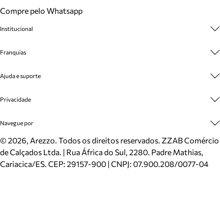
Compre pelo Whatsapp
Institucional
Sobre A Marca
Franquias
Cashback
Trabalhe Conosco
Multimarcas
Ajuda e suporte
Venda Corporativa
Plano de Negócio
Sustentabilidade
Seja Franqueado
Central de Atendimento
Privacidade
Mapa do Site
Cadastro
Benefícios
Entrega
Termos de Uso
Navegue por
Inverno
Meus Pedidos
Politica e Privacidade
Mundo Arezzo
Trocas e Devoluções
Sapatos
©
2026
, Arezzo. Todos os direitos reservados.
ZZAB Comércio
Cartão Presente
Bolsas
de Calçados Ltda. | Rua África do Sul, 2280. Padre Mathias,
Localizador de lojas
Scarpins
Cariacica/ES. CEP: 29157-900 | CNPJ: 07.900.208/0077-04
Sapatilhas
Mocassins
Tênis
Sandálias