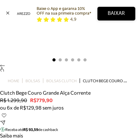
Baixe o App e garanta 10% 
BAIXAR
OFF na sua primeira compra* 
4,9
Arezzo
Favoritos
categorias sugeridas
Buscar produtos
Bota
Papete
Scarpin
Mocassim
Bolsa
C
LUTCH BEGE COURO GRANDE ALÇA CORRENTE
HOME
BOLSAS
BOLSAS CLUTCH
Sapatilha
Clutch Bege Couro Grande Alça Corrente
Tamanco
R$ 1.299,90
R$779,90
Tênis
ou 6x de R$129,98 sem juros
Mule
Rasteira
Precisa de ajuda?
Tire dúvidas sobre pedidos, devoluções e mais.
Receba até
R$ 93,59
de cashback
Saiba mais