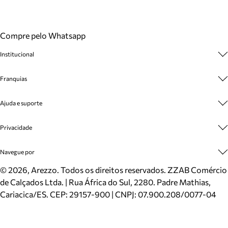
Compre pelo Whatsapp
Institucional
Sobre A Marca
Franquias
Cashback
Trabalhe Conosco
Multimarcas
Ajuda e suporte
Venda Corporativa
Plano de Negócio
Sustentabilidade
Seja Franqueado
Central de Atendimento
Privacidade
Mapa do Site
Cadastro
Benefícios
Entrega
Termos de Uso
Navegue por
Inverno
Meus Pedidos
Politica e Privacidade
Mundo Arezzo
Trocas e Devoluções
Sapatos
©
2026
, Arezzo. Todos os direitos reservados.
ZZAB Comércio
Cartão Presente
Bolsas
de Calçados Ltda. | Rua África do Sul, 2280. Padre Mathias,
Localizador de lojas
Scarpins
Cariacica/ES. CEP: 29157-900 | CNPJ: 07.900.208/0077-04
Sapatilhas
Mocassins