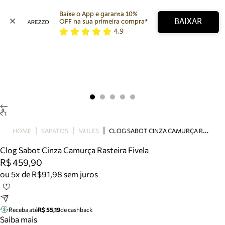
Baixe o App e garanta 10% 
BAIXAR
OFF na sua primeira compra* 
4,9
Arezzo
Favoritos
categorias sugeridas
Buscar produtos
Bota
Papete
Scarpin
Mocassim
Bolsa
C
LOG SABOT CINZA CAMURÇA RASTEIRA FIVELA
HOME
SAPATOS
MULES
Sapatilha
Clog Sabot Cinza Camurça Rasteira Fivela
Tamanco
R$ 459,90
Tênis
ou 5x de R$91,98 sem juros
Mule
Rasteira
Precisa de ajuda?
Tire dúvidas sobre pedidos, devoluções e mais.
Receba até
R$ 55,19
de cashback
Saiba mais