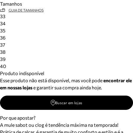
Tamanhos
Meus pedidos
GUIA DE TAMANHOS
Acompanhe seus pedidos e solicite devoluções.
33
34
35
36
37
38
39
40
Produto indisponível
Esse produto não está disponível, mas você pode
encontrar ele
em nossas lojas
e garantir sua compra ainda hoje.
Buscar em lojas
Por que apostar?
A mule sabot ou clog é tendência máxima na temporada!
Prática de calçar, é garantia de muito conforto e estilo e é a