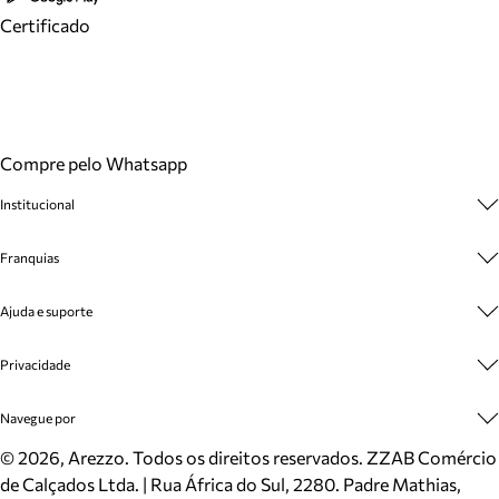
Certificado
Compre pelo Whatsapp
Institucional
Sobre A Marca
Franquias
Cashback
Trabalhe Conosco
Multimarcas
Ajuda e suporte
Venda Corporativa
Plano de Negócio
Sustentabilidade
Seja Franqueado
Central de Atendimento
Privacidade
Mapa do Site
Cadastro
Benefícios
Entrega
Termos de Uso
Navegue por
Inverno
Meus Pedidos
Politica e Privacidade
Mundo Arezzo
Trocas e Devoluções
Sapatos
©
2026
, Arezzo. Todos os direitos reservados.
ZZAB Comércio
Cartão Presente
Bolsas
de Calçados Ltda. | Rua África do Sul, 2280. Padre Mathias,