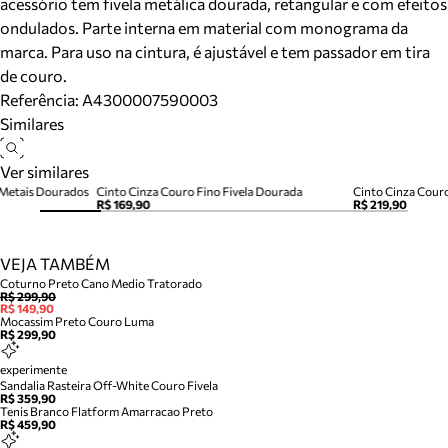
acessório tem fivela metálica dourada, retangular e com efeitos
ondulados. Parte interna em material com monograma da
marca. Para uso na cintura, é ajustável e tem passador em tira
de couro.
Referência:
A4300007590003
Similares
Ver similares
 Metais Dourados
Cinto Cinza Couro Fino Fivela Dourada
Cinto Cinza Cour
R$ 169,90
R$ 219,90
VEJA TAMBÉM
Coturno Preto Cano Medio Tratorado
R$ 299,90
R$ 149,90
Mocassim Preto Couro Luma
R$ 299,90
experimente
Sandalia Rasteira Off-White Couro Fivela
R$ 359,90
Tenis Branco Flatform Amarracao Preto
R$ 459,90