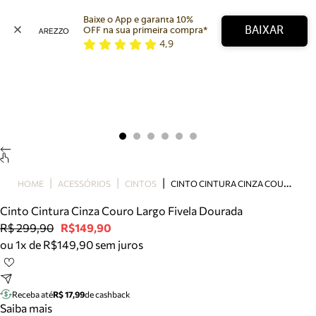
Baixe o App e garanta 10% 
BAIXAR
OFF na sua primeira compra* 
4,9
Arezzo
Favoritos
categorias sugeridas
Buscar produtos
Bota
Papete
Scarpin
Mocassim
Bolsa
C
INTO CINTURA CINZA COURO LARGO FIVELA DOURADA
HOME
ACESSÓRIOS
CINTOS
Sapatilha
Cinto Cintura Cinza Couro Largo Fivela Dourada
Tamanco
R$ 299,90
R$149,90
Tênis
ou 1x de R$149,90 sem juros
Mule
Rasteira
Precisa de ajuda?
Tire dúvidas sobre pedidos, devoluções e mais.
Receba até
R$ 17,99
de cashback
Saiba mais