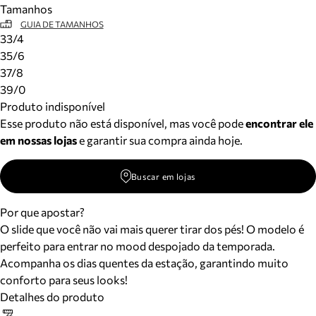
Tamanhos
Meus pedidos
GUIA DE TAMANHOS
Acompanhe seus pedidos e solicite devoluções.
33/4
35/6
37/8
39/0
Produto indisponível
Esse produto não está disponível, mas você pode
encontrar ele
em nossas lojas
e garantir sua compra ainda hoje.
Buscar em lojas
Por que apostar?
O slide que você não vai mais querer tirar dos pés! O modelo é
perfeito para entrar no mood despojado da temporada.
Acompanha os dias quentes da estação, garantindo muito
conforto para seus looks!
Detalhes do produto