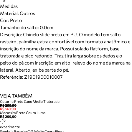
Medidas
Material
:
Outros
Cor
:
Preto
Tamanho do salto:
0.0cm
Descrição:
Chinelo slide preto em PU. O modelo tem salto
rasteiro, palmilha extra confortável com formato anatômico e
inscrição do nome da marca. Possui solado flatform, base
tratorada e bico redondo. Traz tira larga sobre os dedos e o
peito do pé com inscrição em alto-relevo do nome da marca na
lateral. Aberto, exibe parte do pé.
Referência:
Z1901900010007
VEJA TAMBÉM
Coturno Preto Cano Medio Tratorado
R$ 299,90
R$ 149,90
Mocassim Preto Couro Luma
R$ 299,90
experimente
Sandalia Rasteira Off-White Couro Fivela