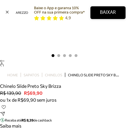
Baixe o App e garanta 10% 
BAIXAR
OFF na sua primeira compra* 
4,9
Arezzo
Favoritos
categorias sugeridas
Buscar produtos
Bota
Papete
Scarpin
Mocassim
Bolsa
C
HINELO SLIDE PRETO SKY BRIZZA
HOME
SAPATOS
CHINELOS
Sapatilha
Chinelo Slide Preto Sky Brizza
Tamanco
R$ 139,90
R$69,90
Tênis
ou 1x de R$69,90 sem juros
Mule
Rasteira
Precisa de ajuda?
Tire dúvidas sobre pedidos, devoluções e mais.
Receba até
R$ 8,39
de cashback
Saiba mais