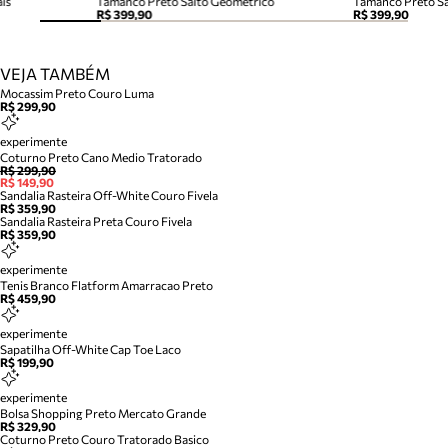
is
Tamanco Preto Salto Geométrico
Tamanco Preto S
R$ 399,90
R$ 399,90
VEJA TAMBÉM
Mocassim Preto Couro Luma
R$ 299,90
experimente
Coturno Preto Cano Medio Tratorado
R$ 299,90
R$ 149,90
Sandalia Rasteira Off-White Couro Fivela
R$ 359,90
Sandalia Rasteira Preta Couro Fivela
R$ 359,90
experimente
Tenis Branco Flatform Amarracao Preto
R$ 459,90
experimente
Sapatilha Off-White Cap Toe Laco
R$ 199,90
experimente
Bolsa Shopping Preto Mercato Grande
R$ 329,90
Coturno Preto Couro Tratorado Basico