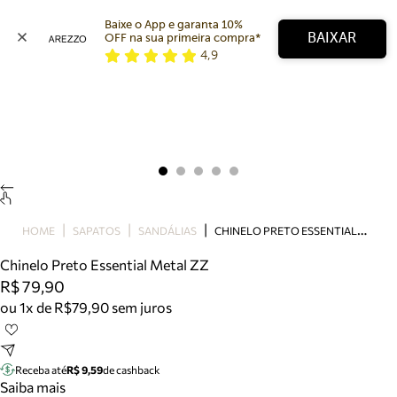
Baixe o App e garanta 10% 
BAIXAR
OFF na sua primeira compra* 
4,9
Arezzo
Favoritos
categorias sugeridas
Buscar produtos
Bota
Papete
Scarpin
Mocassim
Bolsa
C
HINELO PRETO ESSENTIAL METAL ZZ
HOME
SAPATOS
SANDÁLIAS
Sapatilha
Chinelo Preto Essential Metal ZZ
Tamanco
R$ 79,90
Tênis
ou 1x de R$79,90 sem juros
Mule
Rasteira
Precisa de ajuda?
Tire dúvidas sobre pedidos, devoluções e mais.
Receba até
R$ 9,59
de cashback
Saiba mais