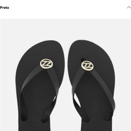
Meus pedidos
Preto
Acompanhe seus pedidos e solicite devoluções.