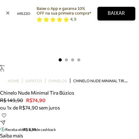
Baixe o App e garanta 10% 
BAIXAR
OFF na sua primeira compra* 
4,9
Arezzo
Favoritos
categorias sugeridas
Buscar produtos
Bota
Papete
Scarpin
Mocassim
Bolsa
C
HINELO NUDE MINIMAL TIRA BÚZIOS
HOME
SAPATOS
CHINELOS
Sapatilha
Chinelo Nude Minimal Tira Búzios
Tamanco
R$ 149,90
R$74,90
Tênis
ou 1x de R$74,90 sem juros
Mule
Rasteira
Precisa de ajuda?
Tire dúvidas sobre pedidos, devoluções e mais.
Receba até
R$ 8,99
de cashback
Saiba mais