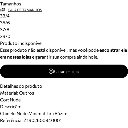
Tamanhos
Meus pedidos
GUIA DE TAMANHOS
Acompanhe seus pedidos e solicite devoluções.
33/4
35/6
37/8
39/0
Produto indisponível
Esse produto não está disponível, mas você pode
encontrar ele
em nossas lojas
e garantir sua compra ainda hoje.
Buscar em lojas
Detalhes do produto
Material
:
Outros
Cor
:
Nude
Descrição:
Chinelo Nude Minimal Tira Búzios
Referência:
Z1902600840001