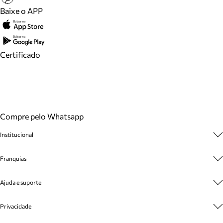
Baixe o APP
Certificado
Compre pelo Whatsapp
Institucional
Sobre A Marca
Franquias
Cashback
Trabalhe Conosco
Multimarcas
Ajuda e suporte
Venda Corporativa
Plano de Negócio
Sustentabilidade
Seja Franqueado
Central de Atendimento
Privacidade
Mapa do Site
Cadastro