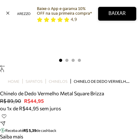
Baixe o App e garanta 10% 
BAIXAR
OFF na sua primeira compra* 
4,9
Arezzo
Favoritos
categorias sugeridas
Buscar produtos
Bota
Papete
Scarpin
Mocassim
Bolsa
C
HINELO DE DEDO VERMELHO METAL SQUARE BRIZZA
HOME
SAPATOS
CHINELOS
Sapatilha
Chinelo de Dedo Vermelho Metal Square Brizza
Tamanco
R$ 89,90
R$44,95
Tênis
ou 1x de R$44,95 sem juros
Mule
Rasteira
Precisa de ajuda?
Tire dúvidas sobre pedidos, devoluções e mais.
Receba até
R$ 5,39
de cashback
Saiba mais