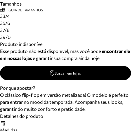
Tamanhos
Meus pedidos
GUIA DE TAMANHOS
Acompanhe seus pedidos e solicite devoluções.
33/4
35/6
37/8
39/0
Produto indisponível
Esse produto não está disponível, mas você pode
encontrar ele
em nossas lojas
e garantir sua compra ainda hoje.
Buscar em lojas
Por que apostar?
O clássico flip-flop em versão metalizada! O modelo é perfeito
para entrar no mood da temporada. Acompanha seus looks,
garantindo muito conforto e praticidade.
Detalhes do produto
Medidas