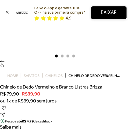
Baixe o App e garanta 10% 
BAIXAR
OFF na sua primeira compra* 
4,9
Arezzo
Favoritos
categorias sugeridas
Buscar produtos
Bota
Papete
Scarpin
Mocassim
Bolsa
C
HINELO DE DEDO VERMELHO E BRANCO LISTRAS BRIZZA
HOME
SAPATOS
CHINELOS
Sapatilha
Chinelo de Dedo Vermelho e Branco Listras Brizza
Tamanco
R$ 79,90
R$39,90
Tênis
ou 1x de R$39,90 sem juros
Mule
Rasteira
Precisa de ajuda?
Tire dúvidas sobre pedidos, devoluções e mais.
Receba até
R$ 4,79
de cashback
Saiba mais