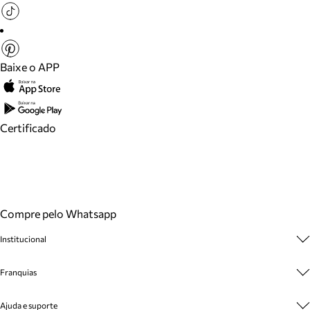
Baixe o APP
Certificado
Compre pelo Whatsapp
Institucional
Sobre A Marca
Franquias
Cashback
Trabalhe Conosco
Multimarcas
Ajuda e suporte