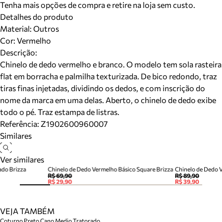
Tenha mais opções de compra e retire na loja sem custo.
Detalhes do produto
Material
:
Outros
Cor
:
Vermelho
Descrição:
Chinelo de dedo vermelho e branco. O modelo tem sola rasteira
flat em borracha e palmilha texturizada. De bico redondo, traz
tiras finas injetadas, dividindo os dedos, e com inscrição do
nome da marca em uma delas. Aberto, o chinelo de dedo exibe
todo o pé. Traz estampa de listras.
Referência:
Z1902600960007
Similares
Ver similares
ado Brizza
Chinelo de Dedo Vermelho Básico Square Brizza
R$ 69,90
R$ 89,90
R$ 29,90
R$ 39,90
VEJA TAMBÉM
Coturno Preto Cano Medio Tratorado