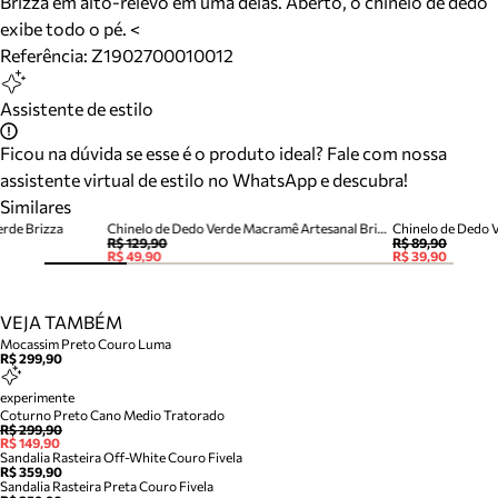
Brizza em alto-relevo em uma delas. Aberto, o chinelo de dedo
exibe todo o pé. <
Referência:
Z1902700010012
Assistente de estilo
Ficou na dúvida se esse é o produto ideal? Fale com nossa
assistente virtual de estilo no WhatsApp e descubra!
Similares
rde Brizza
Chinelo de Dedo Verde Macramê Artesanal Brizza Fun
Chinelo de Dedo 
R$ 129,90
R$ 89,90
R$ 49,90
R$ 39,90
VEJA TAMBÉM
Mocassim Preto Couro Luma
R$ 299,90
experimente
Coturno Preto Cano Medio Tratorado
R$ 299,90
R$ 149,90
Sandalia Rasteira Off-White Couro Fivela
R$ 359,90
Sandalia Rasteira Preta Couro Fivela