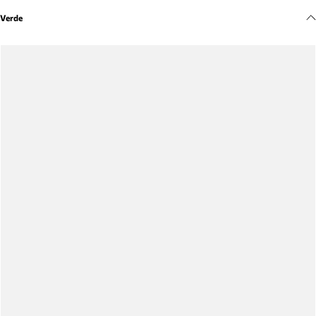
Meus pedidos
Verde
Acompanhe seus pedidos e solicite devoluções.