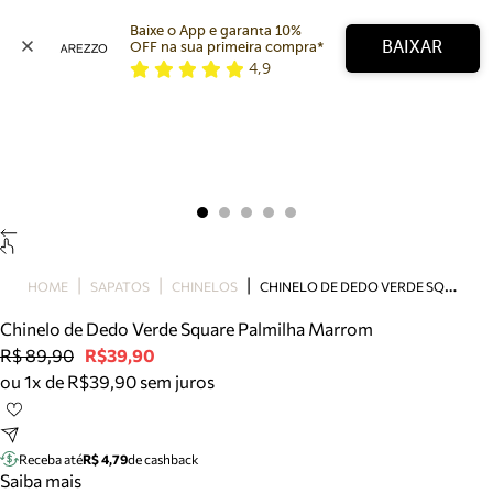
Baixe o App e garanta 10% 
BAIXAR
OFF na sua primeira compra* 
4,9
Arezzo
Favoritos
categorias sugeridas
Buscar produtos
Bota
Papete
Scarpin
Mocassim
Bolsa
C
HINELO DE DEDO VERDE SQUARE PALMILHA MARROM
HOME
SAPATOS
CHINELOS
Sapatilha
Chinelo de Dedo Verde Square Palmilha Marrom
Tamanco
R$ 89,90
R$39,90
Tênis
ou 1x de R$39,90 sem juros
Mule
Rasteira
Precisa de ajuda?
Tire dúvidas sobre pedidos, devoluções e mais.
Receba até
R$ 4,79
de cashback
Saiba mais